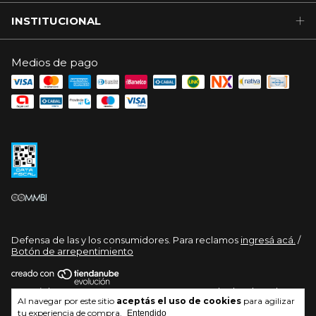
INSTITUCIONAL
Medios de pago
Defensa de las y los consumidores. Para reclamos
ingresá acá.
/
Botón de arrepentimiento
Copyright OVERTECH - 30710114176 - 2026. Todos los derechos
Al navegar por este sitio
aceptás el uso de cookies
para agilizar
reservados.
tu experiencia de compra.
Entendido